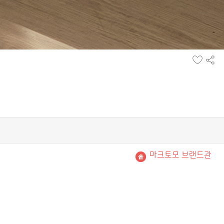
찜
공
하
유
기
하
기
마크토모 브랜드관