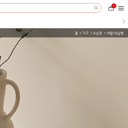
0
장
바
구
니
홈
가구
수납장
서랍/수납형