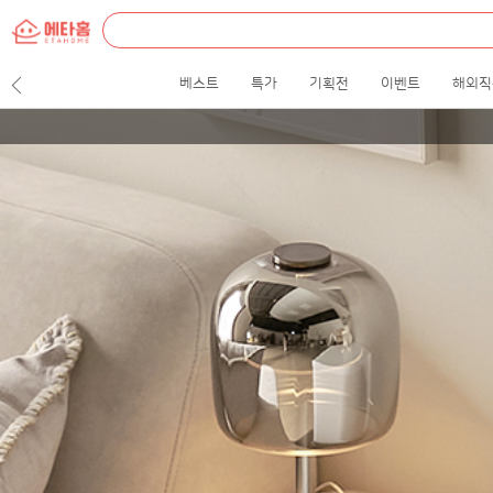
etah
everything
about
home.
베스트
특가
기획전
이벤트
해외직