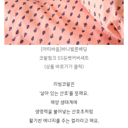
[아티바움]바니벌룬베딩
코랄핑크 SS듀벳커버세트
(상품 바로가기 클릭)
리빙코랄은
‘살아 있는 산호’를 뜻해요.
해양 생태계에
생명력을 불어넣는 산호초처럼
활기찬 에너지를 주는 컬러라고 해요.