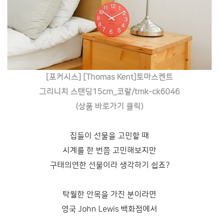
[포커시스] [Thomas Kent]토마스켄트
그리니치 스탠딩15cm_코랄/tmk-ck6046
(상품 바로가기 클릭)
집들이 선물을 고민할 때
시계를 한 번쯤 고민해보지만
구태의연한 선물이라 생각하기 쉽죠?
탁월한 안목을 가진 분이라면
영국 John Lewis 백화점에서