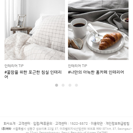
인테리어 TIP
인테리어 TIP
꾸
#꿀잠을 위한 포근한 침실 인테리
#나만의 아늑한 홈카페 인테리어
어
회사소개
고객센터
입점/제휴문의
고객센터 : 1522-5572
이용약관
개인정보취급방침
(주)에타
서울특별시 성동구 성수이로 22길 37, 아크밸리지식산업센터 906호 에타 (ETAH, 37, Seongsui-
ro 22-gil, Seongdong-gu, Seoul, Republic of Korea (04798)