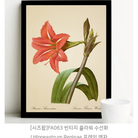
[시즈팝]FA063 빈티지 플라워 수선화
l Hippeastrum Reginae 프레임 액자