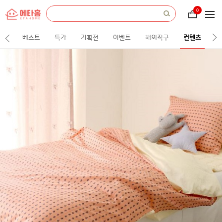
etah
everything
0
장
about
바
home.
구
니
베스트
특가
기획전
이벤트
해외직구
컨텐츠