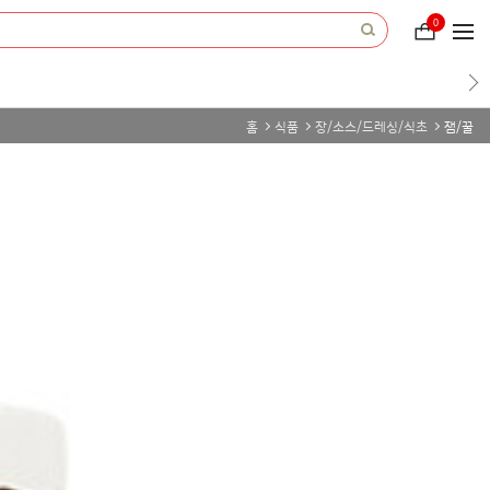
0
장
바
구
니
홈
식품
장/소스/드레싱/식초
잼/꿀