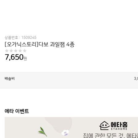
상품번호 : 1509245
[오가닉스토리]다보 과일잼 4종
7,650
원
배송비
3
에타 이벤트