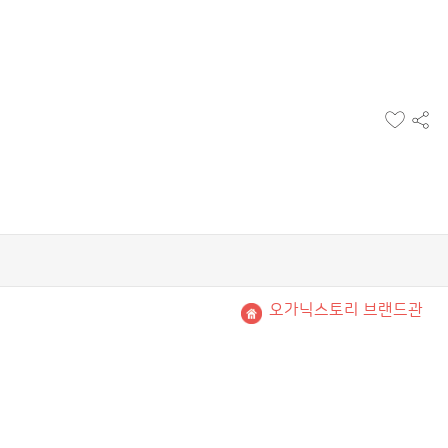
찜
공
하
유
기
하
기
오가닉스토리 브랜드관