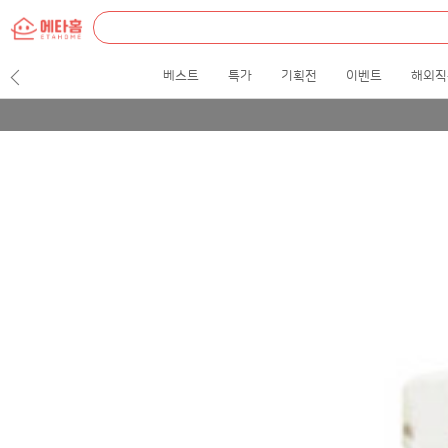
etah
everything
about
home.
베스트
특가
기획전
이벤트
해외직