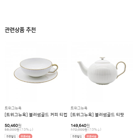
관련상품 추천
트위그뉴욕
트위그뉴욕
컵
[트위그뉴욕] 블러썸골드 티팟
[트위그뉴욕] 블러썸골드 티세트
149,640
원
250,560
원
(13%
)
(13%
)
172,000원
288,000원
쿠폰할인
무료배송
쿠폰할인
무료배송