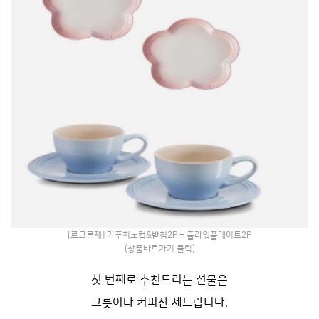
[르크루제] 카푸치노컵&받침2P + 플라워플레이트2P
(상품바로가기 클릭)
첫 번째로 추천드리는 선물은
그릇이나 커피잔 세트랍니다.