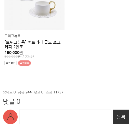
트위그뉴욕
[트위그뉴욕] 커트러리 골드 포크
커피 2인조
180,000
원
(10%
)
200,000원
쿠폰할인
무료배송
좋아요
0
공유
244
댓글
0
조회
11737
댓글 0
등록