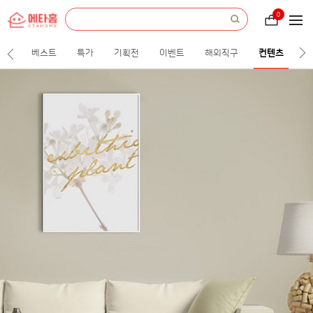
etah
everything
0
장
about
바
home.
구
니
베스트
특가
기획전
이벤트
해외직구
컨텐츠