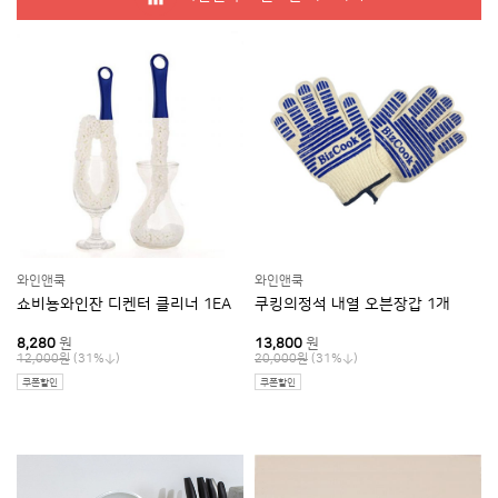
상품/거래조건 기본정보
품명 및 모델명
기본형 7호 이불비닐봉투 50매(색상 택1)
법에 의한 인증·허가 등을 받았음을 확인할
해당없음
수 있는 경우 그에 대한 사항
중국
제조국 또는 원산지
와인앤쿡 / 와인앤쿡
제조자, 수입품의 경우 수입자를 함께 표기
A/S 책임자와 전화번호 또는 소비자상담
와인앤쿡 0316354551
와인앤쿡
와인앤쿡
관련 전화번호
쇼비뇽와인잔 디켄터 클리너 1EA
쿠킹의정석 내열 오븐장갑 1개
8,280
원
13,800
원
(31%
)
(31%
)
12,000원
20,000원
배송정보
쿠폰할인
쿠폰할인
배송방법
로젠택배
배송지역
전국
배송비용
3,500원 (50,000원 이상 무료배송)