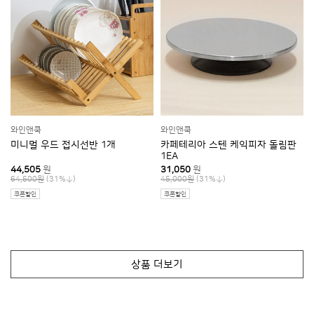
배송안내
상품페이지에 배송비(지역별 추가 배송비 등) 및 배송가능지역에 관
한 브랜드 기준이 있는 경우에는 해당 내용이 우선 적용되오니, 상품
상세페이지 내용을 반드시 확인해 주십시오.
(특히, 가구 등의 상품은 지역에 따라 배송제한 및 추가 배송비용이 착
불로 발생할 수 있습니다.)
차량의 이동이 어려운 일부 도서지역 및 제주도는 배송이 불가할 수
도 있으니 반드시 상담 후 주문해 주시길 바랍니다.
배송 시 연락처 오기재 및 주소 불분명, 그리고 수취인 부재 시 배송이
지연될 수 있습니다.
사다리차 및 엘리베이터 사용 시 발생하는 비용 및 단순변심에 의한
와인앤쿡
와인앤쿡
반품/교환 왕복배송비는 고객님께서 부담해주셔야 합니다.
미니멀 우드 접시선반 1개
카페테리아 스텐 케익피자 돌림판
1EA
44,505
원
31,050
원
(31%
)
(31%
)
64,500원
45,000원
반품/환불
쿠폰할인
쿠폰할인
지정택배사
로젠택배
교환배송비
3,500원 (편도)
보내실 곳
(46780) 경기도 이천시 창전동 158-11 3층 와인앤쿡
상품 더보기
교환안내
상품페이지에 반품/환불/AS에 관한 브랜드 기준이 있는 경우에는 해
당 내용이 본 항목을 우선하여 적용됩니다.
반품 신청은 배송완료 후 7일 이내 가능합니다.