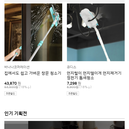
바나나코퍼레이션
큐디스
집에서도 쉽고 가벼운 창문 청소기
먼지털이 먼지떨이개 먼지제거기
정전기 틈새청소
43,870
원
7,298
원
(18%
)
(18%
)
53,500원
8,900원
쿠폰할인
쿠폰할인
인기 기획전