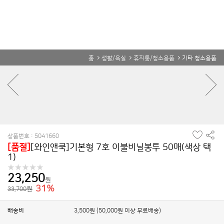
홈
생활/욕실
휴지통/청소용품
기타 청소용품
찜
공
상품번호 : 5041660
하
유
[품절]
[와인앤쿡]기본형 7호 이불비닐봉투 50매(색상 택
기
하
1)
기
23,250
원
31%
원
33,700
배송비
3,500원 (50,000원 이상 무료배송)