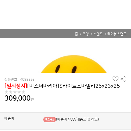
홈
조명
스탠드
테이블스탠드
찜
공
상품번호 : 4088393
하
유
[일시정지]
[미스터마리아]S라이트스마일리25x23x25
기
하
기
309,000
원
배송비
(배송비 유,무/배송표 필 참조)
무료배송