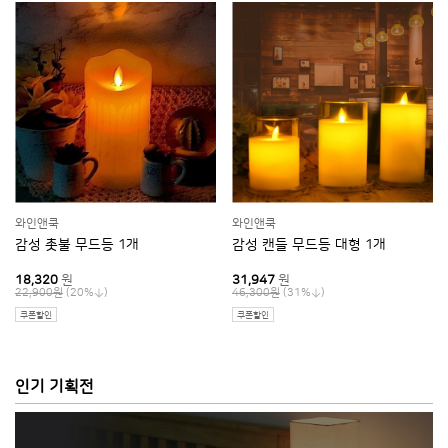
와인앤쿡
와인앤쿡
감성 촛불 무드등 1개
감성 캔들 무드등 대형 1개
18,320
원
31,947
원
(20%
)
(31%
)
22,900원
46,300원
쿠폰할인
쿠폰할인
인기 기획전