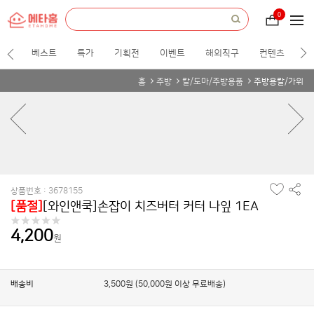
etah
everything
0
장
about
바
home.
구
니
베스트
특가
기획전
이벤트
해외직구
컨텐츠
홈
주방
칼/도마/주방용품
주방용칼/가위
찜
공
상품번호 : 3678155
하
유
[품절]
[와인앤쿡]손잡이 치즈버터 커터 나잎 1EA
기
하
기
4,200
원
배송비
3,500원 (50,000원 이상 무료배송)