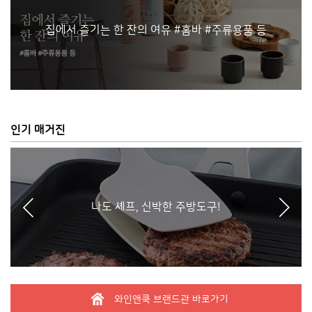
집에서 즐기는 한 잔의 여유 #홈바 #주류용품 등
상품/거래조건 기본정보
품명 및 모델명
손잡이 치즈버터 커터 나잎 1개
스테인레스 스틸
재질
인기 매거진
치즈나이프 1개
구성품
27cm x 2.7cm
크기
202105
동일모델의 출시년월
나도 셰프, 신박한 주방도구!
와인앤쿡 / 와인앤쿡
제조자, 수입품의 경우 수입자를 함께 표기
중국
제조국
수입식품안전관리 특별법에 따른 수입기구
식품위생법에 따른 수입신고를 필함
또는 용기ㆍ포장의 경우 “수입식품안전관
리 특별법에 따른 수입신고를 필함”의 문구
와인앤쿡 브랜드관 바로가기
주문시 교환및 환불반품은 7일이내 / 소비