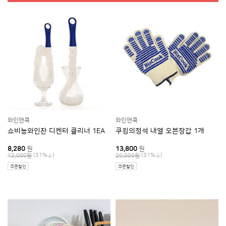
자 변심일 경우 반품교환비 고객부담 / 상
품질보증기준
품파손및 불량하자일 경우 반품교환비 업
체부담 / 관련법 및 소비자 분쟁해결기준
에 따름
와인앤쿡 0316354551
A/S 책임자와 전화번호
배송정보
배송방법
로젠택배
배송지역
전국
배송비용
3,500원 (50,000원 이상 무료배송)
와인앤쿡
와인앤쿡
쇼비뇽와인잔 디켄터 클리너 1EA
쿠킹의정석 내열 오븐장갑 1개
배송안내
상품페이지에 배송비(지역별 추가 배송비 등) 및 배송가능지역에 관
한 브랜드 기준이 있는 경우에는 해당 내용이 우선 적용되오니, 상품
상세페이지 내용을 반드시 확인해 주십시오.
8,280
원
13,800
원
(특히, 가구 등의 상품은 지역에 따라 배송제한 및 추가 배송비용이 착
(31%
)
(31%
)
12,000원
20,000원
불로 발생할 수 있습니다.)
쿠폰할인
쿠폰할인
차량의 이동이 어려운 일부 도서지역 및 제주도는 배송이 불가할 수
도 있으니 반드시 상담 후 주문해 주시길 바랍니다.
배송 시 연락처 오기재 및 주소 불분명, 그리고 수취인 부재 시 배송이
지연될 수 있습니다.
사다리차 및 엘리베이터 사용 시 발생하는 비용 및 단순변심에 의한