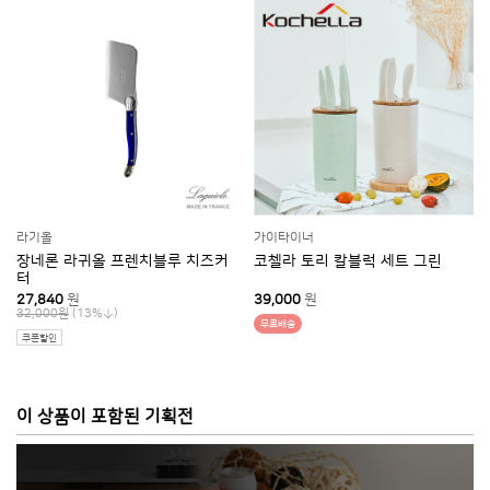
라기올
가이타이너
장네론 라귀올 프렌치블루 치즈커
코첼라 토리 칼블럭 세트 그린
터
27,840
원
39,000
원
(13%
)
32,000원
무료배송
쿠폰할인
이 상품이 포함된 기획전