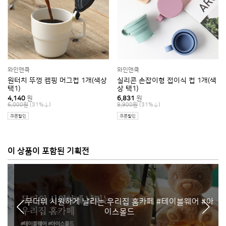
와인앤쿡
와인앤쿡
원터치 뚜껑 캠핑 머그컵 1개(색상
실리콘 손잡이형 접이식 컵 1개(색
택1)
상 택1)
4,140
원
6,831
원
(31%
)
(31%
)
6,000원
9,900원
쿠폰할인
쿠폰할인
이 상품이 포함된 기획전
무더위 시원하게 날리는 우리집 홈카페 #테이블웨어 #아
이스몰드