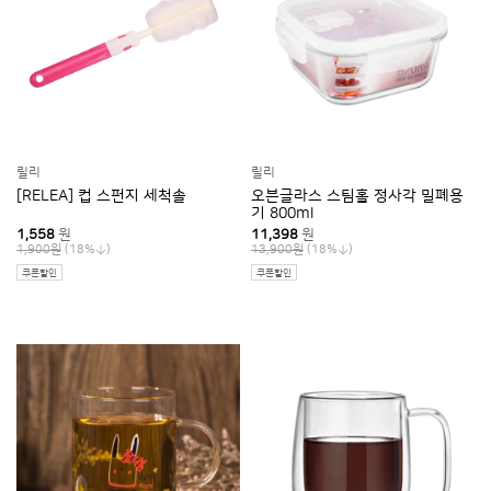
릴리
릴리
[RELEA] 컵 스펀지 세척솔
오븐글라스 스팀홀 정사각 밀폐용
기 800ml
1,558
원
11,398
원
(18%
)
(18%
)
1,900원
13,900원
쿠폰할인
쿠폰할인