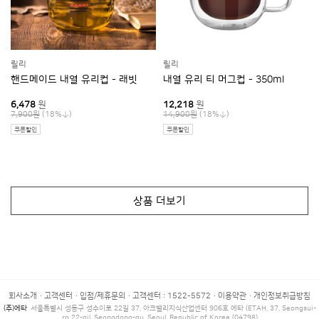
릴리
릴리
핸드메이드 내열 유리컵 - 래빗
내열 유리 티 머그컵 - 350ml
6,478
원
12,218
원
(18%
)
(18%
)
7,900원
14,900원
쿠폰할인
쿠폰할인
상품 더보기
회사소개
고객센터
입점/제휴문의
고객센터 : 1522-5572
이용약관
개인정보취급방침
(주)에타
서울특별시 성동구 성수이로 22길 37, 아크밸리지식산업센터 906호 에타 (ETAH, 37, Seongsui-
ro 22-gil, Seongdong-gu, Seoul, Republic of Korea (04798)