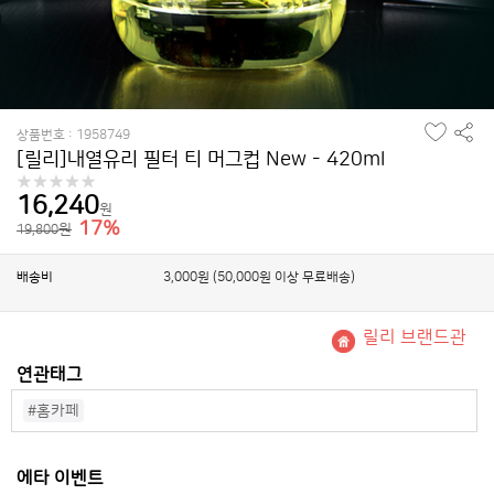
찜
공
상품번호 : 1958749
하
유
[릴리]내열유리 필터 티 머그컵 New - 420ml
기
하
기
16,240
원
17%
원
19,800
배송비
3,000원 (50,000원 이상 무료배송)
릴리 브랜드관
연관태그
#홈카페
에타 이벤트