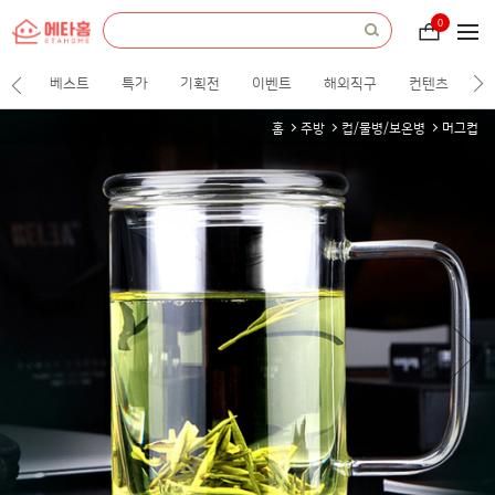
etah
everything
0
장
about
바
home.
구
니
베스트
특가
기획전
이벤트
해외직구
컨텐츠
홈
주방
컵/물병/보온병
머그컵