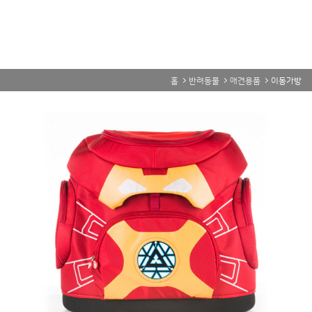
홈
반려동물
애견용품
이동가방