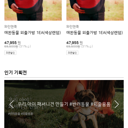
와인앤쿡
와인앤쿡
애완동물 외출가방 1EA(색상랜덤)
애완동물 외출가방 1EA(색상랜덤)
47,955
원
47,955
원
(31%
)
(31%
)
69,500원
69,500원
쿠폰할인
쿠폰할인
인기 기획전
우리 아이 패셔니견 만들기 #반려동물 #외출용품