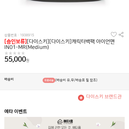
찜
공
상품번호 : 1938915
하
유
[승인보류]
[다이스키][다이스키]캐릭터백팩 아이언맨
기
하
IN01-MR(Medium)
기
55,000
원
배송비
(배송비 유,무/배송표 필 참조)
무료배송
다이스키 브랜드관
에타 이벤트