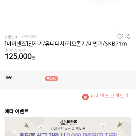
찜
공
상품번호 : 1250058
하
유
[바이핸즈]전자키/유니터치/리모콘키/비밀키/SKB71m
기
하
기
125,000
원
배송비
무료배송
바이핸즈 브랜드관
에타 이벤트