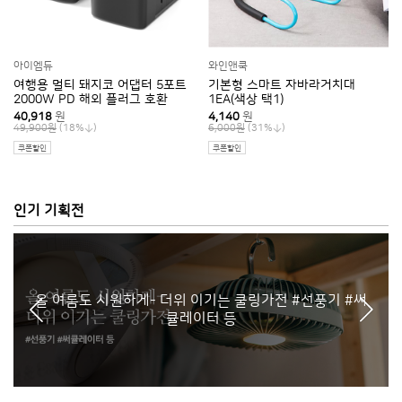
와인앤쿡
와인앤쿡
기본형 스마트 자바라거치대
휴대폰 보관 거치대 1개(색상랜덤)
1EA(색상 택1)
4,140
원
2,800
원
(31%
)
(20%
)
6,000원
3,500원
쿠폰할인
쿠폰할인
인기 기획전
올 여름도 시원하게- 더위 이기는 쿨링가전 #선풍기 #써
큘레이터 등