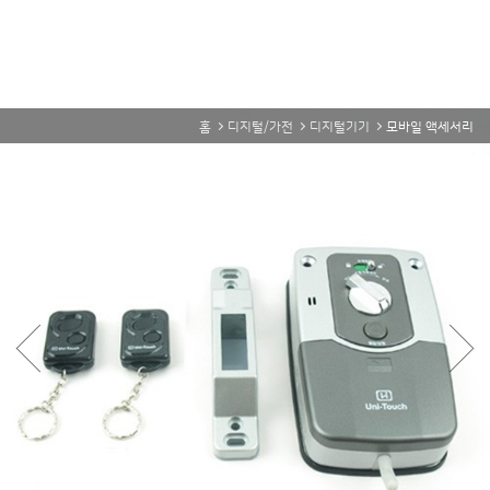
홈
디지털/가전
디지털기기
모바일 액세서리