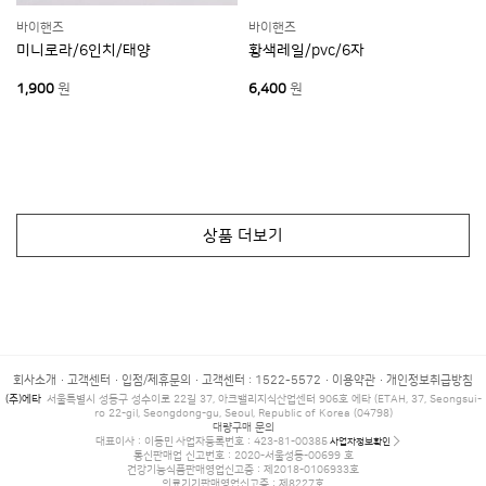
상세페이지참조
주요 소재
바이핸즈
바이핸즈
상세페이지참조
제조자, 수입품의 경우 수입자를 함께 표기
미니로라/6인치/태양
황색레일/pvc/6자
상세페이지참조
제조국
1,900
원
6,400
원
상세페이지참조
크기
재공급(리퍼브) 가구의 경우 재공급 사유 및
상세페이지참조
하자 부위에 관한 정보
상세페이지참조
배송·설치비용
상품 더보기
상세페이지참조
품질보증기준
상세페이지참조
A/S 책임자와 전화번호
배송정보
회사소개
고객센터
입점/제휴문의
고객센터 : 1522-5572
이용약관
개인정보취급방침
배송방법
로젠택배
(주)에타
서울특별시 성동구 성수이로 22길 37, 아크밸리지식산업센터 906호 에타 (ETAH, 37, Seongsui-
ro 22-gil, Seongdong-gu, Seoul, Republic of Korea (04798)
대량구매 문의
배송지역
전국
대표이사 : 이동민
사업자등록번호 : 423-81-00385
사업자정보확인
통신판매업 신고번호 : 2020-서울성동-00699 호
건강기능식품판매영업신고증 : 제2018-0106933호
배송비용
무료배송(배송비 유,무/배송표 필 참조)
의료기기판매영업신고증 : 제8227호