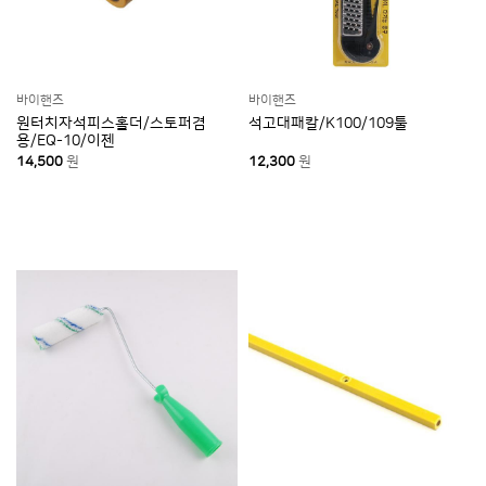
바이핸즈
바이핸즈
원터치자석피스홀더/스토퍼겸
석고대패칼/K100/109툴
용/EQ-10/이젠
14,500
원
12,300
원
상품/거래조건 기본정보
품명
상세페이지참조
상세페이지참조
KC 인증정보
상세페이지참조
색상
상세페이지참조
구성품