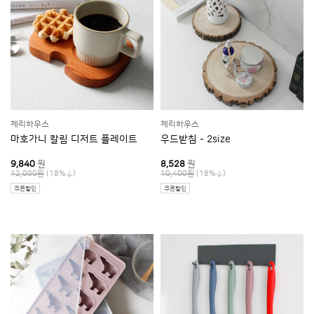
체리하우스
체리하우스
마호가니 칼림 디저트 플레이트
우드받침 - 2size
9,840
원
8,528
원
(18%
)
(18%
)
12,000원
10,400원
쿠폰할인
쿠폰할인