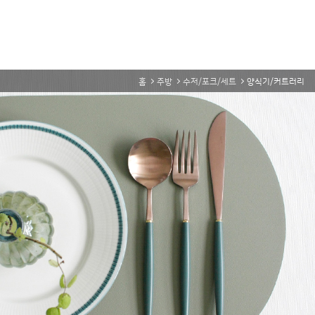
홈
주방
수저/포크/세트
양식기/커트러리