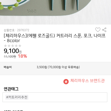
찜
공
상품번호 : 2976372
하
유
[체리하우스](에펠 로즈골드) 커트러리 스푼, 포크, 나이프
기
하
- 8color
기
9,100
원
18%
원
11,100
배송비
3,500원 (70,000원 이상 무료배송)
체리하우스 브랜드관
연관태그
#커트러리추천