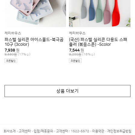
체리하우스
체리하우스
파스텔 실리콘 아이스몰드-북극곰
(국산) 파스텔 실리콘 다용도 스패
10구 (3color)
출러 (볶음스푼) -5color
7,938
원
7,544
원
(17%
)
(18%
)
9,680원
9,200원
쿠폰할인
쿠폰할인
상품 더보기
회사소개
고객센터
입점/제휴문의
고객센터 : 1522-5572
이용약관
개인정보취급방침