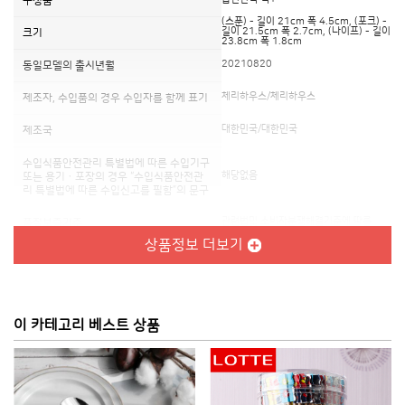
구성품
(스푼) - 길이 21cm 폭 4.5cm, (포크) -
길이 21.5cm 폭 2.7cm, (나이프) - 길이
크기
23.8cm 폭 1.8cm
20210820
동일모델의 출시년월
체리하우스/체리하우스
제조자, 수입품의 경우 수입자를 함께 표기
대한민국/대한민국
제조국
수입식품안전관리 특별법에 따른 수입기구
해당없음
또는 용기ㆍ포장의 경우 “수입식품안전관
리 특별법에 따른 수입신고를 필함”의 문구
관련법및 소비자분쟁해결기준에 따름
품질보증기준
상품정보 더보기
체리하우스 051-508-7502
A/S 책임자와 전화번호
배송정보
이 카테고리 베스트 상품
배송방법
로젠택배
배송지역
전국
배송비용