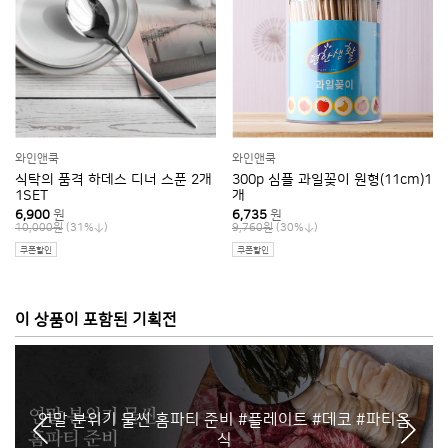
3,500원 (70,000원 이상 무료배송)
배송안내
상품페이지에 배송비(지역별 추가 배송비 등) 및 배송가능지역에 관
한 브랜드 기준이 있는 경우에는 해당 내용이 우선 적용되오니, 상품
상세페이지 내용을 반드시 확인해 주십시오.
(특히, 가구 등의 상품은 지역에 따라 배송제한 및 추가 배송비용이 착
불로 발생할 수 있습니다.)
차량의 이동이 어려운 일부 도서지역 및 제주도는 배송이 불가할 수
도 있으니 반드시 상담 후 주문해 주시길 바랍니다.
와인앤쿡
와인앤쿡
배송 시 연락처 오기재 및 주소 불분명, 그리고 수취인 부재 시 배송이
지연될 수 있습니다.
식탁의 품격 하데스 디너 스푼 2개
300p 심플 과일꽂이 원형(11cm)1
1SET
개
사다리차 및 엘리베이터 사용 시 발생하는 비용 및 단순변심에 의한
6,900
원
6,735
원
반품/교환 왕복배송비는 고객님께서 부담해주셔야 합니다.
(31%
)
(30%
)
10,000원
9,760원
쿠폰할인
쿠폰할인
반품/환불
이 상품이 포함된 기획전
지정택배사
로젠택배
교환배송비
3,500원 (편도)
보내실 곳
(46208) 부산시 금정구 체육공원로 554-7 2층
연말 분위기 물씬 홈파티 준비 #플레이트 #데코 #파티음
교환안내
상품페이지에 반품/환불/AS에 관한 브랜드 기준이 있는 경우에는 해
식
당 내용이 본 항목을 우선하여 적용됩니다.